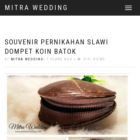
MITRA WEDDING
Toggle
navigat
SOUVENIR PERNIKAHAN SLAWI
DOMPET KOIN BATOK
BY
MITRA WEDDING
| 7 YEARS AGO |
2131 VIEWS